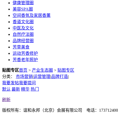
健康管理圈
美容SPA圈
空间香氛及家居香薰
香道文化圈
中医及文化
自然疗法圈
品牌经营圈
芳草美食
运动芳香修护
芳香老年照护
贴图专区
首页
>
产业生态圈
>
贴图专区
分类：
市场营销
|
运营管理
|
品牌打造
|
我要发帖
我要提问
默认
最新
精华
热门
刷新
版权所有：谊和永邦（北京）会展有限公司 电话：17371240093/13311145