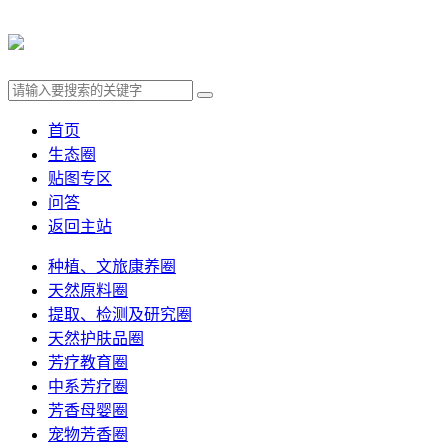
首页
生态圈
贴图专区
问答
返回主站
种植、文旅康养圈
天然原料圈
提取、检测及研究圈
天然护肤品圈
芳疗教育圈
中系芳疗圈
芳香母婴圈
宠物芳香圈