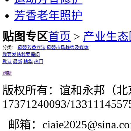
芳香老年照护
贴图专区
首页
>
产业生态
分类：
母婴芳香疗法
|
母婴市场趋势及媒体
|
我要发帖
我要提问
默认
最新
精华
热门
刷新
版权所有：谊和永邦（北
17371240093/1331114557
邮箱：ciaie2025@sina.c