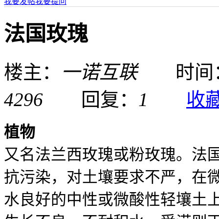
我要发帖
我要提问
法国玫瑰
楼主：
一诺互联
时间：09
4296
回复：
1
收
植物
又
名法兰西玫瑰或粉玫瑰。法
抗污染，对土壤要求不严，在
水良好的中性或微酸性轻壤土