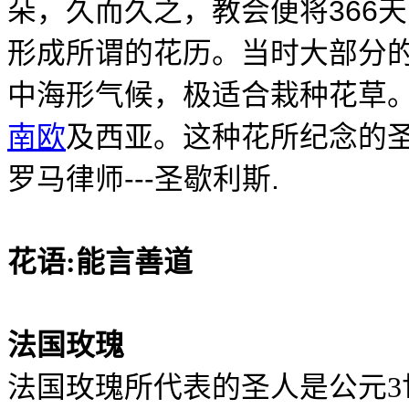
366
朵，久而久之，教会便将
天
形成所谓的花历。当时大部分
中海形气候，极适合栽种花草
南欧
及西亚。这种花所纪念的
---
.
罗马律师
圣歇利斯
花语
:
能言善道
法国玫瑰
法国玫瑰所代表的圣人是公元
3