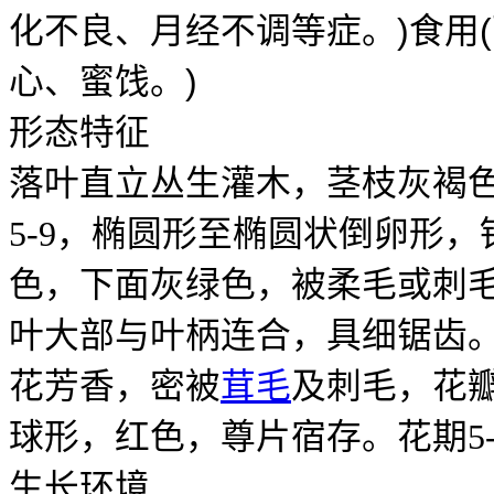
)
(
化不良、月经不调等症。
食用
)
心、蜜饯。
形态特征
落叶直立丛生灌木，茎枝灰褐
5-9
，椭圆形至椭圆状倒卵形，
色，下面灰绿色，被柔毛或刺
叶大部与叶柄连合，具细锯齿
花芳香，密被
茸毛
及刺毛，花
球形，红色，尊片宿存。花期
5
生长环境