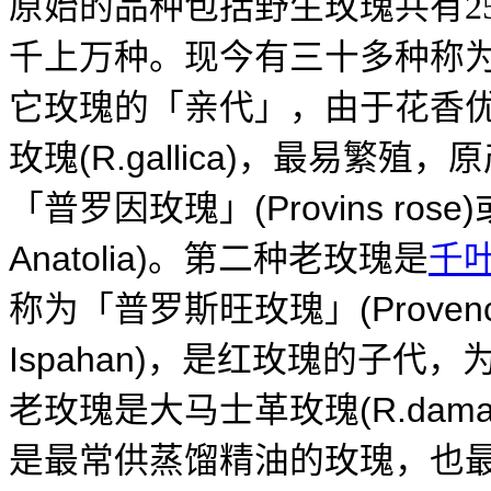
原始的品种包括野生玫瑰共有
2
千上万种。现今有三十多种称
它玫瑰的「亲代」，由于花香
(R.gallica)
玫瑰
，最易繁殖，原
(Provins rose)
「普罗因玫瑰」
Anatolia)
。第二种老玫瑰是
千
(Proven
称为「普罗斯旺玫瑰」
Ispahan)
，是红玫瑰的子代，
(R.dama
老玫瑰是大马士革玫瑰
是最常供蒸馏精油的玫瑰，也