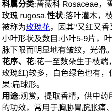
Rosaceae
科属分类
:
蔷薇科
，
rugosa.
玫瑰
性状
:
落叶灌木，
被称为
玫瑰花
，因其
"
又红又香
5-9
小叶形状及数目
:
小叶
片，叶
脉下限而明显地有皱纹，光滑
花序、花
:
花一至数朵生于枝端
)
玫瑰红
较多，白色绿色也有，
:
果
扁球形。
用途
:
观赏，提取香精，供中药
的功效，常用于胸胁胃脘胀痛